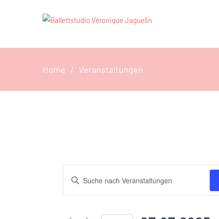
Home
Veranstaltungen
Veranstaltungen
Bitte
Suche
Schlüsselwort
und
eingeben.
Ansichten,
Suche