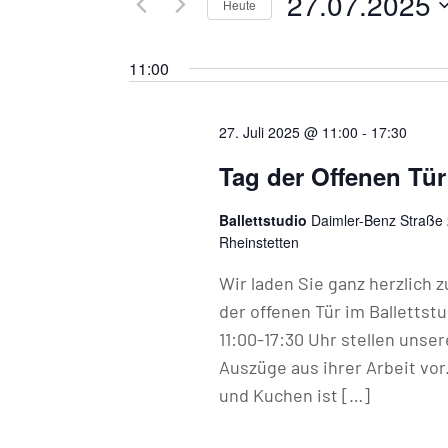
27.07.2025
Navigation
Heute
nach
Datum
Veranstaltungen
wählen.
11:00
Schlüsselwort.
27. Juli 2025 @ 11:00
-
17:30
Tag der Offenen Tür
Ballettstudio
Daimler-Benz Straße
Rheinstetten
Wir laden Sie ganz herzlich 
der offenen Tür im Ballettstu
11:00-17:30 Uhr stellen unse
Auszüge aus ihrer Arbeit vor
und Kuchen ist […]