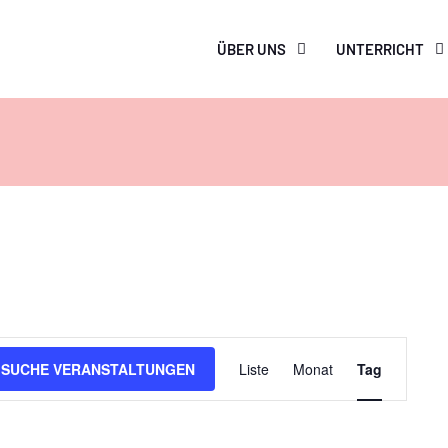
ÜBER UNS
UNTERRICHT
Veranstaltung
SUCHE VERANSTALTUNGEN
Liste
Monat
Tag
Ansichten-
Navigation